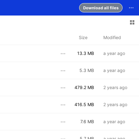
Download all files
Size
Modified
13.3 MB
a year ago
5.3 MB
a year ago
479.2 MB
2 years ago
416.5 MB
2 years ago
7.6 MB
a year ago
5.7 MB
a year ago